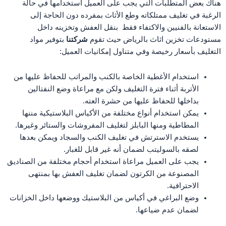
هناك بعض المتطلبات التي يجب على العميل استخدامها في حالة
الرغبة في تغليف ممتلكاته وطع الأثاث بمفرده دون الحاجة إلى
الاستعانة بالفنيين والاكتفاء فقط بنقل العفش وتخزينه داخل
مستودعات تخزين اثاث بالرياض حيث تقوم
شركتنا
بتوفير مواد
التغليف بأسعار رخيصة وفي متناول إمكانيات العميل:
استخدام الأغطية الخاصة بالكنب والمراتب للحفاظ عليها من
الأتربة أثناء فترة التغليف ولكن مع مراعاة وضع النفتالين
بداخلها للحفاظ عليها من حشرة العته.
يمكن استخدام أنواع مختلفة من الأكياس البلاستيكية مننها
المطاطية ومنها البابلز لتغليف المفروشات والستائر وغيرها.
يستخدم الاسترتش في تغليف الكنب والسجاد ويمكن بعدها
لصقه بالسوليتب لضمان أنه غير قابل للغبار.
يجب على العميل مراعاة استخدام أحجام مختلفة من الصناديق
المصنوعة من الكرتون لضمان تغليف العفش بها بمنتهى
الاحترافية.
وضع البراغي في أكياس من البلاستيك ووضعها داخل الخزانات
لضمان عدم ضياعها.