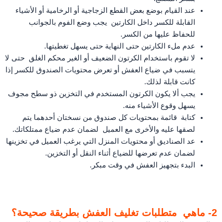
عند القيام بوضع بعض القطع الزجاجية أو الرخامية أو الأشياء
القابلة للكسر داخل الكارتين يجب وضع الفوم بالجوانب
للحفاظ عليها من الكسر.
عدم ملء الكارتين حتى النهاية حتى يسهل تغطيتها.
لا تقوم باستخدام الكرتون الضعيف أو الغير محكم الغلق حتى لا
يتسبب في ضياع العفش أو تعرض محتويات الصندوق للكسر إذا
كانت قابلة لذلك.
يجب ألا يكون الكرتون المستخدم في التخزين ذو سطح مجوف
يسهل وقوع الأشياء منه.
كتابة قائمة بمحتويات كل صندوق من نسختان أحدهما يتم
لصقها عليه والأخرى مع العميل لضمان عدم ضياع ممتلكاتك.
عد الصناديق أو محتويات المنزل التي يرغب العميل في تخزينها
لضمان عدم تعرضها للضياع أثناء النقل أو التخزين.
البدء بتجهيز العفش في وقت مبكر.
2- ماهي متطلبات تغليف العفش بطريقة صحيحة؟