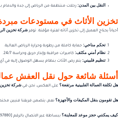
النقل بين المدن:
رحلات منتظمة من الرياض إلى جدة والدمام 
تخزين الأثاث في مستودعات مبردة (imate-Controlled Storage
شركة تخزين الر
أحياناً يحتاج العميل إلى تخزين أثاثه لفترة مؤقتة. توفر
تحكم مناخي:
حماية كاملة من رطوبة وحرارة الرياض العالية.
نظام أمني مكثف:
كاميرات مراقبة وإنذار حريق وحراسة 24/7.
تنظيم فلبيني:
يتم رص الأثاث بنظام يسهل الوصول إليه في أي 
أسئلة شائعة حول نقل العفش عمالة
هل تكلفة العمالة الفلبينية مرتفعة؟
شركة تخزين 
على العكس، نحن في
هل تقومون بنقل المكيفات والأجهزة؟
نعم، يتضمن فريقنا فنيين مختصي
كيف يمكنني حجز موعد للمعاينة؟
ببساطة عبر الاتصال بالرقم [0531397880]، حيث سيصلك مندوبنا لتقييم حجم العمل وتقديم عرض سعر رسمي ونهائي.