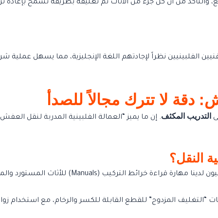
طع، والتأكد من أن كل جزء من الأثاث تم تغليفه بطريقة تسمح بإعادة ت
ين الفلبينيين نظراً لإجادتهم اللغة الإنجليزية، مما يسهل عملية ش
ش: دقة لا تترك مجالاً للصدأ
التدريب المكثف
لى
. إن ما يميز “العمالة الفلبينية المدربة لنقل العفش
ية النقل؟
يمتلك الفنيون الفلبينيون لدينا مهارة 
 “التغليف المزدوج” للقطع القابلة للكسر والرخام، مع استخدام زوايا