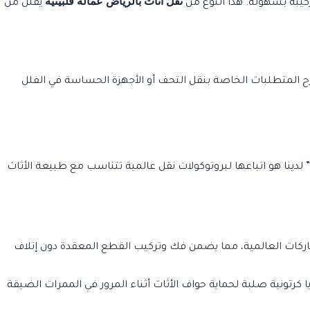
نقل اثاث بالرياض عمالة فلبينية
ركيبه بسهولة. هذا النوع من
يقلل من
رح المتطلبات الخاصة بنقل التحف أو الأجهزة الحساسة في الفلل
” لدينا هو اتباعها لبروتوكولات نقل عالمية تتناسب مع طبيعة الأثاث
قراءة خرائط التركيب (Manuals) للأثاث المستورد والماركات العالمية، مما يضمن فك وتركيب القطع المعقدة دون إتلاف
 كرتونية صلبة لحماية حواف الأثاث أثناء المرور في الممرات الضيقة