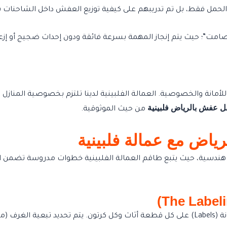
 الحمل فقط، بل تم تدريبهم على كيفية توزيع العفش داخل الشاحنات 
امت”؛ حيث يتم إنجاز المهمة بسرعة فائقة ودون إحداث ضجيج أو إزعا
للأمانة والخصوصية. العمالة الفلبينية لدينا تلتزم بخصوصية المنا
 عفش بالرياض فلبينية
من حيث الموثوقية.
اض مع عمالة فلبينية
دسية، حيث يتبع طاقم العمالة الفلبينية خطوات مدروسة تضمن انتقال
تبدأ العمالة الفلبينية بعملية فرز دقيقة؛ حيث يتم وضع ملصقات ملونة (Labels) على كل قطعة أث