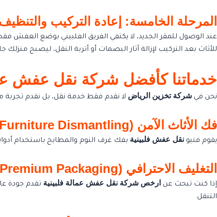
المرحلة الخامسة: إعادة التركيب والتنظيف (inal Setup
عند الوصول للمقر الجديد، لا يكتفي الفريق الفلبيني بوضع العفش فقط، بل
للأثاث بعد التركيب لإزالة آثار البصمات أو أتربة النقل، ليصبح منزلك جاه
خدماتنا كأفضل شركة نقل عفش عما
شركة تخزين الرياض
نحن في
لا نقدم فقط خدمة نقل، بل نقدم تجربة 
فك الأثاث الآمن (Safe Furniture Dismantling)
نقل عفش فلبينية
يقوم فنيو
بفك غرف النوم والمطابخ باستخدام أدوات حديثة. هم يتبعون كتيبات التعليمات
التغليف الاحترافي (Premium Packaging)
ارخص شركة نقل عفش عمالة فلبينية
إذا كنت تبحث عن
تقدم جودة عالي
التنقل.