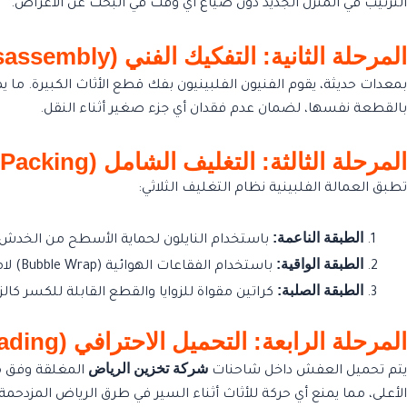
الترتيب في المنزل الجديد دون ضياع أي وقت في البحث عن الأغراض.
المرحلة الثانية: التفكيك الفني (Disassembly)
بمعدات حديثة، يقوم الفنيون الفلبينيون بفك قطع الأثاث الكبيرة. ما ي
بالقطعة نفسها، لضمان عدم فقدان أي جزء صغير أثناء النقل.
المرحلة الثالثة: التغليف الشامل (Wrapping & Packing)
تطبق العمالة الفلبينية نظام التغليف الثلاثي:
الطبقة الناعمة:
باستخدام النايلون لحماية الأسطح من الخدش.
الطبقة الواقية:
باستخدام الفقاعات الهوائية (Bubble Wrap) لامتصاص الصدمات.
الطبقة الصلبة:
كراتين مقواة للزوايا والقطع القابلة للكسر كالز
المرحلة الرابعة: التحميل الاحترافي (Smart Loading)
شركة تخزين الرياض
يتم تحميل العفش داخل شاحنات
المغلقة وفق مب
الأعلى، مما يمنع أي حركة للأثاث أثناء السير في طرق الرياض المزدحمة.