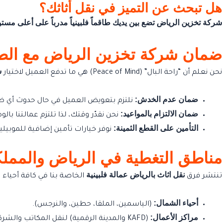
هل تبحث عن التميز في نقل أثاثك؟
شركة تخزين الرياض تضع بين يديك طاقماً فلبينياً مدرباً على أعلى 
ضمان شركة تخزين الرياض مع الطا
ش
نحن نعلم أن “راحة البال” (Peace of Mind) هي ما تدفع العميل لاختيار
ضمان عدم الخدش:
نلتزم بتعويض العميل في حال حدوث أي ضرر
ضمان الالتزام بالمواعيد:
نحن نقدّر وقتك، لذا تلتزم عمالتنا با
التأمين على القطع الثمينة:
نوفر خيارات تأمين إضافية للموبيليا
مناطق التغطية في الرياض والمملك
نقل اثاث بالرياض عمالة فلبينية
تنتشر فرق
الخاصة بنا في كافة أحياء 
أحياء الشمال:
(الياسمين، الملقا، حطين، والنرجس).
مراكز الأعمال:
(KAFD والمدينة الرقمية) لنقل المكاتب والشركات.