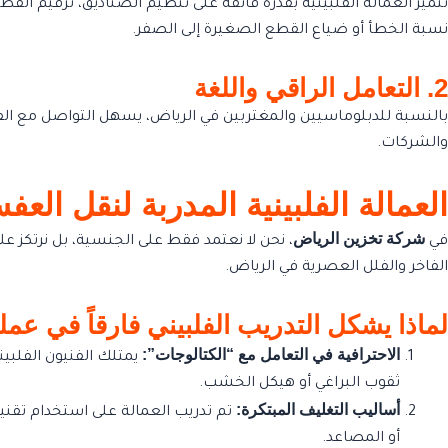
تتميز العمالة الفلبينية بقدرة فائقة على تنظيم الصناديق، ترقيم الق
نسبة الخطأ أو ضياع القطع الصغيرة إلى الصفر.
2. التعامل الراقي واللغة
بالنسبة للدبلوماسيين والمغتربين في الرياض، يسهل التواصل مع الفني
والشركات.
العمالة الفلبينية المدربة لنقل العف
شركة تخزين الرياض
في
، نحن لا نعتمد فقط على الجنسية، بل نرتكز ع
الفاخر والفلل العصرية في الرياض.
لماذا يشكل التدريب الفلبيني فارقاً في عمل
الاحترافية في التعامل مع “الكتالوجات”:
ثقوب البراغي أو هيكل الخشب.
أساليب التغليف المبتكرة:
تم تدريب العمالة على استخدام تقنيات
أو المصاعد.