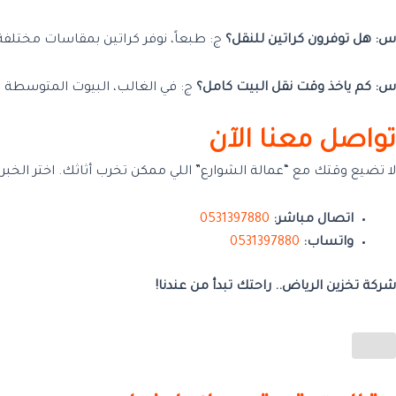
س: هل توفرون كراتين للنقل؟
ج: طبعاً، نوفر كراتين بمقاسات مختلفة
س: كم ياخذ وقت نقل البيت كامل؟
ج: في الغالب، البيوت المتوسطة تاخذ من 6 إلى 8 ساعات شاملة الفك والتركيب والنقل، وفريقنا يتمي
تواصل معنا الآن
لا تضيع وقتك مع “عمالة الشوارع” اللي ممكن تخرب أثاثك. اختر الخبرة
اتصال مباشر:
0531397880
واتساب:
0531397880
شركة تخزين الرياض.. راحتك تبدأ من عندنا!