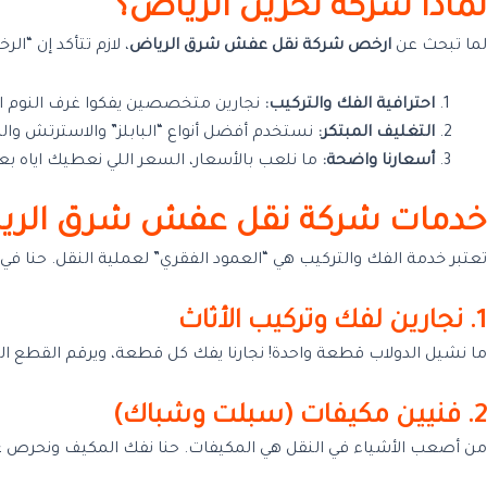
لماذا شركة تخزين الرياض؟
لما تبحث عن
ارخص شركة نقل عفش شرق الرياض
، لازم تتأكد إن “
احترافية الفك والتركيب:
نجارين متخصصين يفكوا غرف النوم الصي
التغليف المبتكر:
نستخدم أفضل أنواع “البابلز” والاسترتش والك
أسعارنا واضحة:
ما نلعب بالأسعار، السعر اللي نعطيك اياه بعد
خدمات شركة نقل عفش شرق الري
تعتبر خدمة الفك والتركيب هي “العمود الفقري” لعملية النقل. حنا في
1. نجارين لفك وتركيب الأثاث
ما نشيل الدولاب قطعة واحدة! نجارنا يفك كل قطعة، ويرقم القطع ا
2. فنيين مكيفات (سبلت وشباك)
من أصعب الأشياء في النقل هي المكيفات. حنا نفك المكيف ونحرص على 