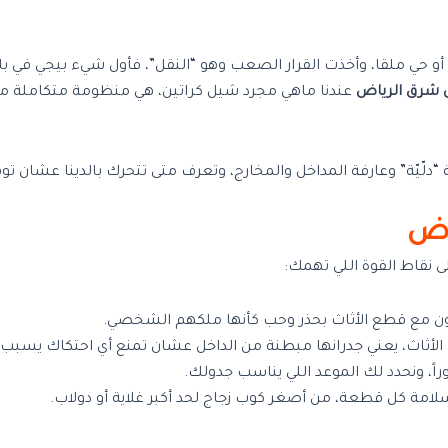
أو حي ملقا، وأخذت القرار الصعب وهو “النقل”، فأول شيء بيجي في 
شرق الرياض
عندنا ماهي مجرد شيل كراتين، هي منظومة متكاملة من 
يّة” وعارفة المداخل والمخارج، وتعرف متى تتحرك بالدينا عشان توف
اض
لى نقاط القوة اللي تهمك:
ون مع قطع الأثاث بحذر وحب كأنها ملكهم الشخصي.
لأثاث، يعني جدرانها مبطنة من الداخل عشان تمنع أي احتكاك يسب
ً، ونحدد لك الموعد اللي يناسب جدولك.
امة كل قطعة، من أصغر كوب زجاج لحد أكبر غلاية أو دولاب.