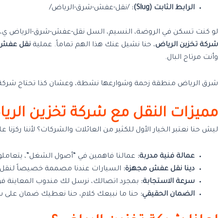
الرابط الثابت (Slug):
/نقل-عفش-شرق-الرياض/
لو كنت تسكن في الروضة، النسيم، السل
نقل-عفش-شرق-الرياض
ي، 
شركة تخزين الرياض
، حنا نشيل عنك هذا الهم تماماً. عملية
نقل عفش 
وأنت مرتاح البال.
شرق الرياض منطقة زحمة وشوارعها نشطة، وعشان كذا تحتاج شركة “دلّ
مميزات النقل مع شركة تخزين الري
ليش حنا نعتبر الخيار الأول للكثير من العائلات والشركات؟ لأننا ركزنا ع
عمالة فنية مدربة:
عمالنا فاهمين في “أصول الشغل”، يتعامل
دينا نقل عفش مجهزة:
السيارات عندنا مصممة خصيصاً لنقل ا
سرعة الاستجابة:
بمجرد اتصالك، نرسل لك مندوب المعاينة فورا
الضمان الحقيقي:
حنا ما نبيعك كلام، حنا نعطيك ضمان على سل