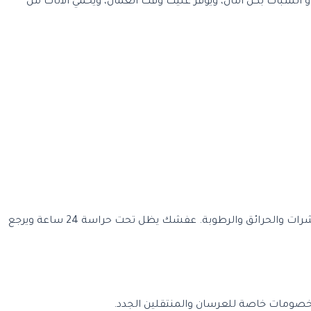
 الشباك بكل أمان، ويوفر عليك وقت العمال، ويحمي الأثاث من
توفر لك مخازن نظيفة ومؤمنة تماماً ضد الحشرات والحرائق والرطوبة. عفشك يظل تحت حراسة 24 ساعة ويرجع
نا خصومات خاصة للعرسان والمنتقلين الجدد.