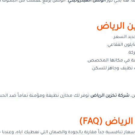
. هنا يجي دور
الونش الهيدروليكي
. الونش يرفع عفشك من البلكونة أو
ن الرياض
ديد السعر.
ايلون الفقاعي.
كة.
طعة في مكانها المخصص.
ت نظيف وجاهز للسكن.
ن،
شركة تخزين الرياض
اض (FAQ)
أسعار تنافسية جداً مقارنة بالجودة والضمان اللي نعطيك اياه، وعند