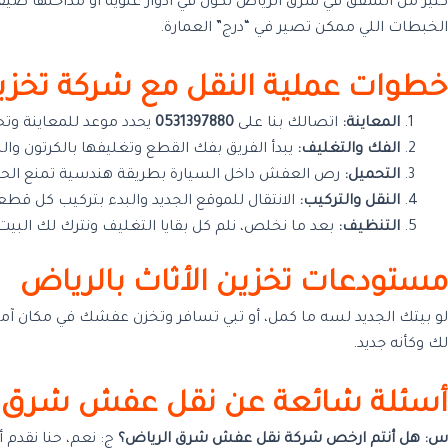
كثير من الشقق في شرق الرياض تكون في أدوار علوية أو مداخلها ضيقة
الخبطات اللي ممكن تصير في “درج” العمارة.
خطوات عملية النقل مع شركة تخزي
المعاينة:
اتصالك بنا على
0531397880
يحدد موعد للمعاينة وتح
الفك والتغليف:
يبدأ الفريق بفك القطع وتغليفها بالكرتون والن
التحميل:
رص العفش داخل السيارة بطريقة هندسية تمنع الحر
النقل والتركيب:
الانتقال للموقع الجديد والبدء بتركيب كل ق
التنظيف:
بعد ما نخلص، نلم كل بقايا التغليف ونترك لك البي
مستودعات تخزين الأثاث بالرياض
لو بيتك الجديد لسه ما كمل، أو تبي تسافر وتخزن عفشك في مكان آم
لك وكأنه جديد.
أسئلة شائعة عن نقل عفش شرق الري
س: هل أنتم ارخص شركة نقل عفش شرق الرياض؟
ج: نعم، حنا نقدم 