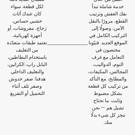
خدمة شاملة تبدأ
لكل قطعة. سواء
بفك العفش وترتيب
كان عندك أثاث
القطع، مرورًا بالنقل
خشبي حساس،
الآمن، وصولًا إلى
زجاج، مفروشات، أو
التركيب الكامل في
أجهزة كهربائية،
الموقع الجديد. فنيّونا
نعتمد طبقات متعدّدة
مختصون في
من التغليف
التعامل مع غرف
باستخدام البطاطين،
النوم، الدواليب،
البابل راپ، الكراتين،
المجالس، المكيفات،
والتغليف الداخلي.
والمطابخ، مع التأكد
هدفنا: صفر خدوش
من تركيب كل قطعة
وصفر تلف أثناء
بشكل مضبوط
التحميل أو التفريغ.
وثابت. ما تحتاج
تشيل هم — نحن
ننجز كل شيء بدلًا
منك.