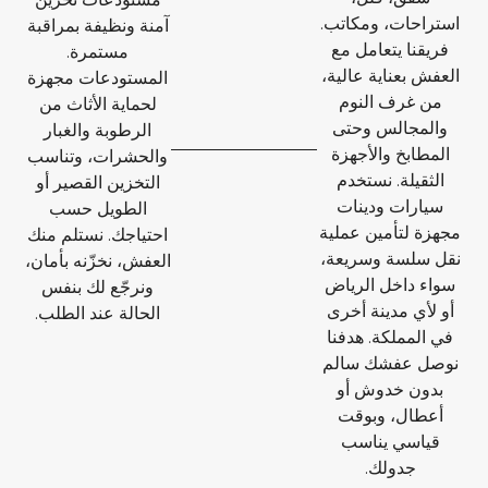
استراحات، ومكاتب.
آمنة ونظيفة بمراقبة
فريقنا يتعامل مع
مستمرة.
العفش بعناية عالية،
المستودعات مجهزة
من غرف النوم
لحماية الأثاث من
والمجالس وحتى
الرطوبة والغبار
المطابخ والأجهزة
والحشرات، وتناسب
الثقيلة. نستخدم
التخزين القصير أو
سيارات ودينات
الطويل حسب
مجهزة لتأمين عملية
احتياجك. نستلم منك
نقل سلسة وسريعة،
العفش، نخزّنه بأمان،
سواء داخل الرياض
ونرجّع لك بنفس
أو لأي مدينة أخرى
الحالة عند الطلب.
في المملكة. هدفنا
نوصل عفشك سالم
بدون خدوش أو
أعطال، وبوقت
قياسي يناسب
جدولك.