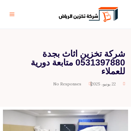
خطي
Main
لى
Menu
لمحتوى
شركة تخزين اثاث بجدة
0531397880 متابعة دورية
للعملاء
22 يونيو، 2025
No Responses